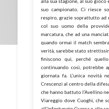
alla sua stagione, al suo gioco
suo campionato. Ci riesce sof
respiro, grazie soprattutto ad
col suo uomo della provvide
marcatura, che ad una manciata
quando ormai il match sembrav
verità, sarebbe stato strettissi
finiscono qui, perché quell
continuando così, potrebbe ap
giornata fa. L’unica novità 
Crescenzi al centro della difes
che hanno battuto l’Avellino ne
Viareggio dove Cuoghi, che sc
all’infortunato Guerra e allo s