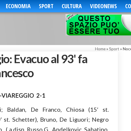
ECONOMIA
SPORT
CULTURA
VIDEONEWS
CO
Home
»
Sport
»
Noce
o: Evacuo al 93' fa
rancesco
-VIAREGGIO 2-1
; Baldan, De Franco, Chiosa (15′ st.
′ st. Schetter), Bruno, De Liguori; Negro
. ( a disp. Russo G., Andelkovic, Sabatino,