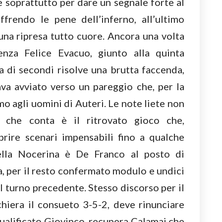
 e soprattutto per dare un segnale forte al
frendo le pene dell’inferno, all’ultimo
 una ripresa tutto cuore. Ancora una volta
nza Felice Evacuo, giunto alla quinta
 di secondi risolve una brutta faccenda,
a avviato verso un pareggio che, per la
mo agli uomini di Auteri. Le note liete non
o che conta è il ritrovato gioco che,
rire scenari impensabili fino a qualche
nella Nocerina è De Franco al posto di
a, per il resto confermato modulo e undici
l turno precedente. Stesso discorso per il
hiera il consueto 3-5-2, deve rinunciare
qualificato Giovinco, recupera Calamai che