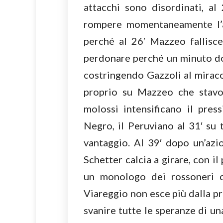
attacchi sono disordinati, al
rompere momentaneamente l’a
perché al 26′ Mazzeo fallisce
perdonare perché un minuto do
costringendo Gazzoli al miraco
proprio su Mazzeo che stavolt
molossi intensificano il pre
Negro, il Peruviano al 31′ su 
vantaggio. Al 39′ dopo un’azio
Schetter calcia a girare, con i
un monologo dei rossoneri c
Viareggio non esce più dalla p
svanire tutte le speranze di un