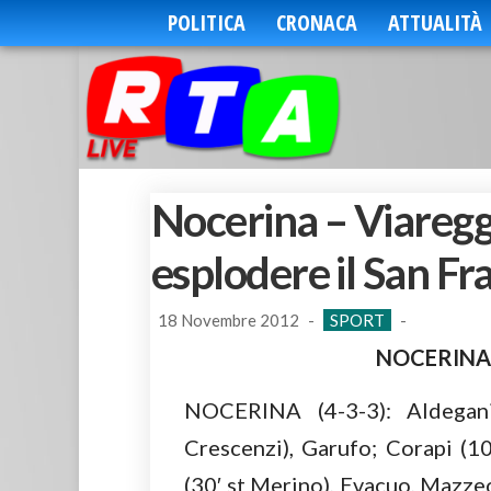
POLITICA
CRONACA
ATTUALITÀ
Nocerina – Viareggi
esplodere il San F
18 Novembre 2012
-
SPORT
-
NOCERINA
NOCERINA (4-3-3): Aldegani
Crescenzi), Garufo; Corapi (10
(30′ st Merino), Evacuo, Mazzeo 