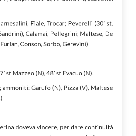
nesalini, Fiale, Trocar; Peverelli (30′ st.
Sandrini), Calamai, Pellegrini; Maltese, De
. Furlan, Conson, Sorbo, Gerevini)
7′ st Mazzeo (N), 48′ st Evacuo (N).
; ammoniti: Garufo (N), Pizza (V), Maltese
.)
erina doveva vincere, per dare continuità